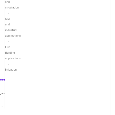
and
circulation
Civil
and
industrial
applications
Fire
fighting
applications
Irrigation
380,240,000
تومان
محل تحویل
صاف