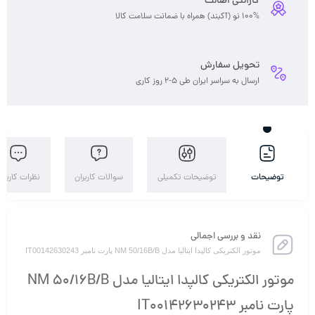
سوالات کاربران
نظرات کاربران
موتور الکتریکی کالپدا ایتالیا مدل NM 50/16B/B