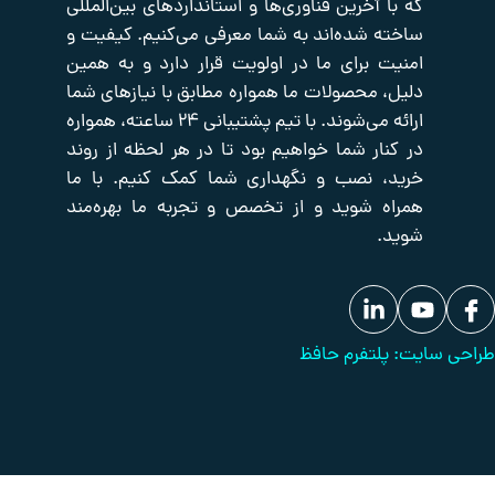
 استانداردهای بین‌المللی
سرور
تجهیزات
درباره
معرفی می‌کنیم. کیفیت و
یدکی
ما
پسیو
خته شده است، دارای طراحی قوی برای
شبکه
تجهیزات
یت قرار دارد و به همین
تماس
برودتی
با
حفاظت
ه مطابق با نیازهای شما
یری در برابر استرس مکانیکی را
ما
دیزل
پیرامونی
ارائه می‌شوند. با تیم پشتیبانی ۲۴ ساعته، همواره
ژنراتور
بانک
عملکرد قابل اعتماد در برنامه
 تا در هر لحظه از روند
مقالات
 شما کمک کنیم. با ما
 و تجربه ما بهره‌مند
ز سیستم های تامین آب و HVAC گرفته تا فرآیندهای صنعتی و اطفاء
 از مایعات تمیز را با محتوای جامد تا
ان آن را برای محیط های عملیاتی
سری NM با عملکرد یکپارچه در دمای -10 درجه سانتیگراد تا +90 درجه
ی دهد. این پمپ ها با بالابر مکش