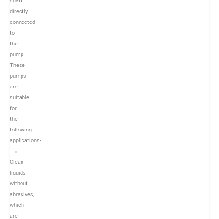
shaft
directly
connected
to
the
pump.
These
pumps
are
suitable
for
the
following
applications:
Clean
liquids
without
abrasives,
which
are