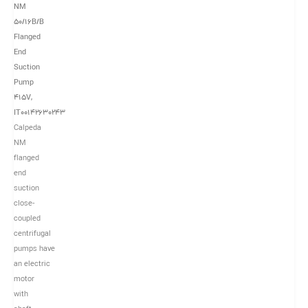
NM
50/16B/B
Flanged
End
Suction
Pump
415V,
IT00142630243
Calpeda
NM
flanged
end
suction
close-
coupled
centrifugal
pumps have
an electric
motor
with