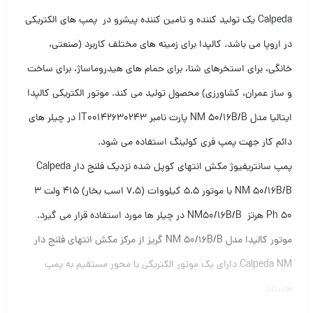
مین کننده پیشرو در پمپ های الکتریکی
ه های مختلف کاربرد (صنعتی،
حمام های هیدروماساژ، برای ساخت
د می کند. موتور الکتریکی کالپدا
ایتالیا مدل NM 50/16B/B پارت نامبر IT00142630243 در چیلر های
تفاده می شود.
پمپ سانتریفیوژ مکش انتهای کوپل شده نزدیک فلنج دار Calpeda
NM 50/16B/B با موتور 5.5 کیلووات (7.5 اسب بخار) 415 ولت 3
ر کالپدا مدل NM 50/16B/B گریز از مرکز مکش انتهای فلنج دار
ر الکتریکی با محور مستقیم به پمپ