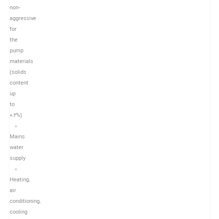
non-
aggressive
for
the
pump
materials
(solids
content
up
to
0.2%)
Mains
water
supply
Heating,
air
conditioning,
cooling