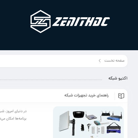
صفحه نخست
برچسب مطلب"اکتیو شبکه"
اکتیو شبکه
راهنمای خرید تجهیزات شبکه
در دنیای امروز، شب
برنامه‌ها امکان می‌د