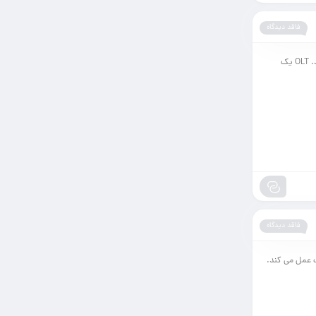
فاقد دیدگاه
دستگاه OLT چیست؟ OLT به معنای Optical Line Terminal است و در شبکه‌های ارتباطی فیبر نوری استفاده می‌شود. OLT یک
فاقد دیدگاه
بکه اینترنت عمل می کند.