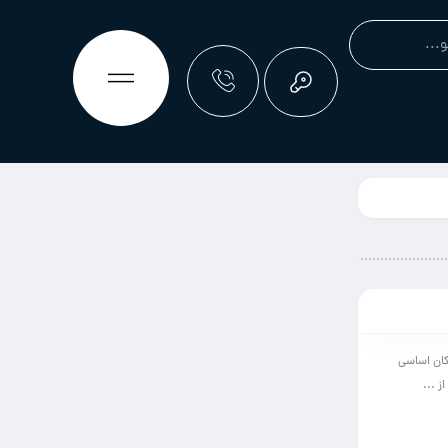
کان اساسی
ز ...