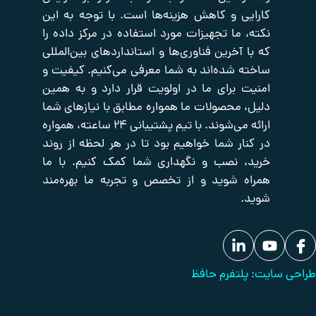
ی و کاهش هزینه‌ها است. با توجه به این
صفحه
اکتیو
صوت
اصلی
و
شبکه
 ما تجهیزات مورد استفاده در مرکز داده را
تصویر
تایم
فروشگاه
آخرین فناوری‌ها و استانداردهای بین‌المللی
سرور
تجهیزات
درباره
 شده‌اند به شما معرفی می‌کنیم. کیفیت و
یدکی
ما
پسیو
شبکه
تجهیزات
 برای ما در اولویت قرار دارد و به همین
تماس
برودتی
با
حفاظت
 محصولات ما همواره مطابق با نیازهای شما
ما
دیزل
پیرامونی
ارائه می‌شوند. با تیم پشتیبانی ۲۴ ساعته، همواره
ژنراتور
بانک
ار شما خواهیم بود تا در هر لحظه از روند
مقالات
 نصب و نگهداری شما کمک کنیم. با ما
 شوید و از تخصص و تجربه ما بهره‌مند
لتفرم حافظ