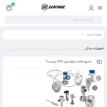
0
هیزات یدکی"
ر دیفرانسیل (DP) چیست؟