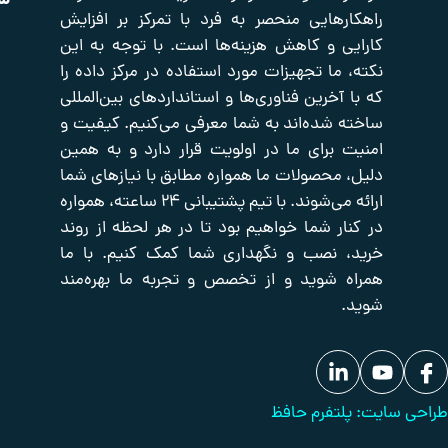
سریع
اعتماد
رهایی منحصر به فرد با تمرکز بر افزایش
ی و کاهش هزینه‌ها است. با توجه به این
صفحه
اکتیو
صوت
اصلی
و
شبکه
 ما تجهیزات مورد استفاده در مرکز داده را
تصویر
تایم
فروشگاه
آخرین فناوری‌ها و استانداردهای بین‌المللی
سرور
تجهیزات
درباره
 شده‌اند به شما معرفی می‌کنیم. کیفیت و
یدکی
ما
پسیو
شبکه
تجهیزات
 برای ما در اولویت قرار دارد و به همین
تماس
برودتی
با
حفاظت
 محصولات ما همواره مطابق با نیازهای شما
ما
دیزل
پیرامونی
ارائه می‌شوند. با تیم پشتیبانی ۲۴ ساعته، همواره
ژنراتور
بانک
ار شما خواهیم بود تا در هر لحظه از روند
مقالات
 نصب و نگهداری شما کمک کنیم. با ما
 شوید و از تخصص و تجربه ما بهره‌مند
لتفرم حافظ