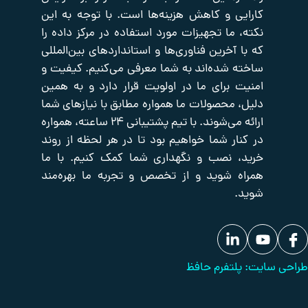
ی و کاهش هزینه‌ها است. با توجه به این
صفحه
اکتیو
صوت
اصلی
و
شبکه
 ما تجهیزات مورد استفاده در مرکز داده را
تصویر
تایم
فروشگاه
آخرین فناوری‌ها و استانداردهای بین‌المللی
سرور
تجهیزات
درباره
 شده‌اند به شما معرفی می‌کنیم. کیفیت و
یدکی
ما
پسیو
شبکه
تجهیزات
 برای ما در اولویت قرار دارد و به همین
تماس
برودتی
با
حفاظت
 محصولات ما همواره مطابق با نیازهای شما
ما
دیزل
پیرامونی
ارائه می‌شوند. با تیم پشتیبانی ۲۴ ساعته، همواره
ژنراتور
بانک
ار شما خواهیم بود تا در هر لحظه از روند
مقالات
 نصب و نگهداری شما کمک کنیم. با ما
 شوید و از تخصص و تجربه ما بهره‌مند
لتفرم حافظ