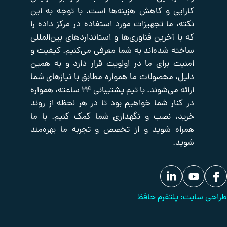
ی و کاهش هزینه‌ها است. با توجه به این
صفحه
اکتیو
صوت
اصلی
و
شبکه
 ما تجهیزات مورد استفاده در مرکز داده را
تصویر
تایم
فروشگاه
آخرین فناوری‌ها و استانداردهای بین‌المللی
سرور
تجهیزات
درباره
 شده‌اند به شما معرفی می‌کنیم. کیفیت و
یدکی
ما
پسیو
شبکه
تجهیزات
 برای ما در اولویت قرار دارد و به همین
تماس
برودتی
با
حفاظت
 محصولات ما همواره مطابق با نیازهای شما
ما
دیزل
پیرامونی
ارائه می‌شوند. با تیم پشتیبانی ۲۴ ساعته، همواره
ژنراتور
بانک
ار شما خواهیم بود تا در هر لحظه از روند
مقالات
 نصب و نگهداری شما کمک کنیم. با ما
 شوید و از تخصص و تجربه ما بهره‌مند
لتفرم حافظ