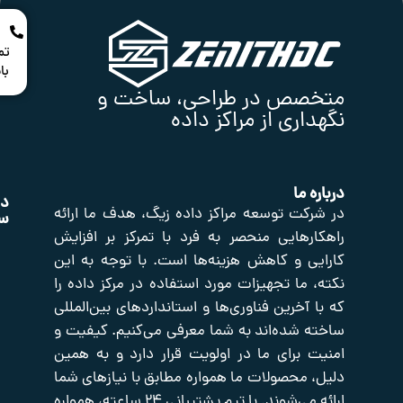
در
تماس
باشید
صص در طراحی، ساخت و
اری از مراکز داده
 ما
دسترسی
محصولات
نماد
محصولات
کت توسعه مراکز داده زیگ، هدف ما ارائه
سریع
اعتماد
رهایی منحصر به فرد با تمرکز بر افزایش
ی و کاهش هزینه‌ها است. با توجه به این
صفحه
اکتیو
صوت
اصلی
و
شبکه
 ما تجهیزات مورد استفاده در مرکز داده را
تصویر
تایم
فروشگاه
آخرین فناوری‌ها و استانداردهای بین‌المللی
سرور
تجهیزات
درباره
 شده‌اند به شما معرفی می‌کنیم. کیفیت و
یدکی
ما
پسیو
شبکه
تجهیزات
 برای ما در اولویت قرار دارد و به همین
تماس
برودتی
با
حفاظت
 محصولات ما همواره مطابق با نیازهای شما
ما
دیزل
پیرامونی
ارائه می‌شوند. با تیم پشتیبانی ۲۴ ساعته، همواره