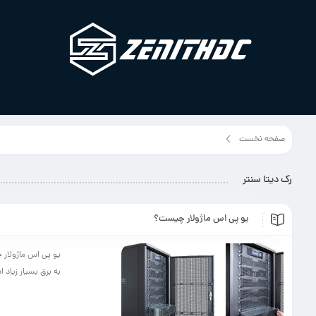
صفحه نخست
برچسب مطلب"رک دیتا سنتر"
رک دیتا سنتر
یو پی اس ماژولار چیست؟
یو پی اس ماژولار 
به برق بسیار زیاد 