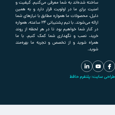
 شده‌اند به شما معرفی می‌کنیم. کیفیت و
یدکی
ما
پسیو
شبکه
تجهیزات
 برای ما در اولویت قرار دارد و به همین
تماس
برودتی
با
حفاظت
 محصولات ما همواره مطابق با نیازهای شما
ما
دیزل
پیرامونی
ارائه می‌شوند. با تیم پشتیبانی ۲۴ ساعته، همواره
ژنراتور
بانک
ار شما خواهیم بود تا در هر لحظه از روند
مقالات
 نصب و نگهداری شما کمک کنیم. با ما
 شوید و از تخصص و تجربه ما بهره‌مند
لتفرم حافظ