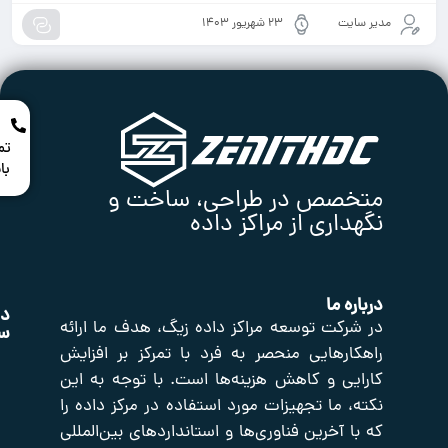
ت
۲۳ شهریور ۱۴۰۳
در
تماس
باشید
صص در طراحی، ساخت و
اری از مراکز داده
 ما
دسترسی
محصولات
نماد
محصولات
کت توسعه مراکز داده زیگ، هدف ما ارائه
سریع
اعتماد
رهایی منحصر به فرد با تمرکز بر افزایش
ی و کاهش هزینه‌ها است. با توجه به این
صفحه
اکتیو
صوت
اصلی
و
شبکه
 ما تجهیزات مورد استفاده در مرکز داده را
تصویر
تایم
فروشگاه
آخرین فناوری‌ها و استانداردهای بین‌المللی
سرور
تجهیزات
درباره