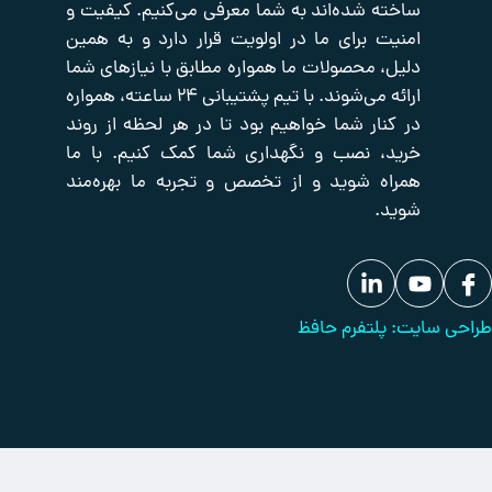
 شده‌اند به شما معرفی می‌کنیم. کیفیت و
یدکی
ما
پسیو
شبکه
تجهیزات
 برای ما در اولویت قرار دارد و به همین
تماس
برودتی
با
حفاظت
 محصولات ما همواره مطابق با نیازهای شما
ما
دیزل
پیرامونی
ارائه می‌شوند. با تیم پشتیبانی ۲۴ ساعته، همواره
ژنراتور
بانک
ار شما خواهیم بود تا در هر لحظه از روند
مقالات
 نصب و نگهداری شما کمک کنیم. با ما
 شوید و از تخصص و تجربه ما بهره‌مند
لتفرم حافظ