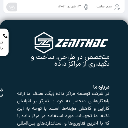
ت
۲۳ شهریور ۱۴۰۳
در
تماس
باشید
صص در طراحی، ساخت و
اری از مراکز داده
 ما
دسترسی
محصولات
نماد
محصولات
کت توسعه مراکز داده زیگ، هدف ما ارائه
سریع
اعتماد
رهایی منحصر به فرد با تمرکز بر افزایش
ی و کاهش هزینه‌ها است. با توجه به این
صفحه
اکتیو
صوت
اصلی
و
شبکه
 ما تجهیزات مورد استفاده در مرکز داده را
تصویر
تایم
فروشگاه
آخرین فناوری‌ها و استانداردهای بین‌المللی
سرور
تجهیزات
درباره