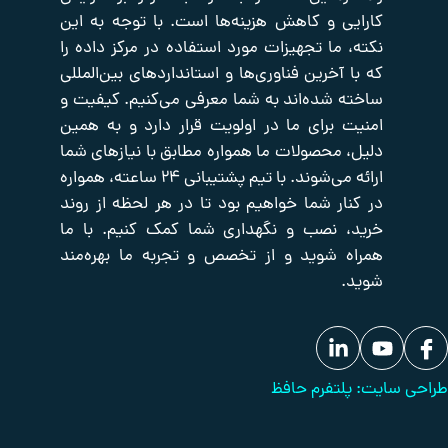
ی و کاهش هزینه‌ها است. با توجه به این
صفحه
اکتیو
صوت
اصلی
و
شبکه
 ما تجهیزات مورد استفاده در مرکز داده را
تصویر
تایم
فروشگاه
آخرین فناوری‌ها و استانداردهای بین‌المللی
سرور
تجهیزات
درباره
 شده‌اند به شما معرفی می‌کنیم. کیفیت و
یدکی
ما
پسیو
شبکه
تجهیزات
 برای ما در اولویت قرار دارد و به همین
تماس
برودتی
با
حفاظت
 محصولات ما همواره مطابق با نیازهای شما
ما
دیزل
پیرامونی
ارائه می‌شوند. با تیم پشتیبانی ۲۴ ساعته، همواره
ژنراتور
بانک
ار شما خواهیم بود تا در هر لحظه از روند
مقالات
 نصب و نگهداری شما کمک کنیم. با ما
 شوید و از تخصص و تجربه ما بهره‌مند
لتفرم حافظ