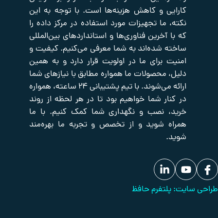
ی و کاهش هزینه‌ها است. با توجه به این
صفحه
اکتیو
صوت
اصلی
و
شبکه
 ما تجهیزات مورد استفاده در مرکز داده را
تصویر
تایم
فروشگاه
آخرین فناوری‌ها و استانداردهای بین‌المللی
سرور
تجهیزات
درباره
 شده‌اند به شما معرفی می‌کنیم. کیفیت و
یدکی
ما
پسیو
شبکه
تجهیزات
 برای ما در اولویت قرار دارد و به همین
تماس
برودتی
با
حفاظت
 محصولات ما همواره مطابق با نیازهای شما
ما
دیزل
پیرامونی
ارائه می‌شوند. با تیم پشتیبانی ۲۴ ساعته، همواره
ژنراتور
بانک
ار شما خواهیم بود تا در هر لحظه از روند
مقالات
 نصب و نگهداری شما کمک کنیم. با ما
 شوید و از تخصص و تجربه ما بهره‌مند
لتفرم حافظ