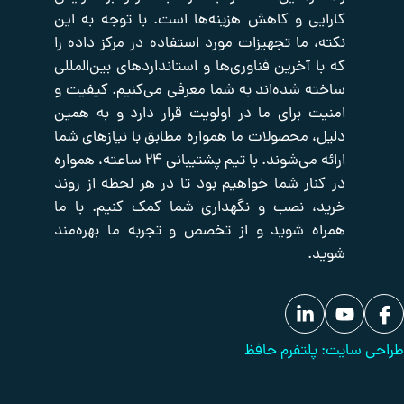
ی و کاهش هزینه‌ها است. با توجه به این
صفحه
اکتیو
صوت
اصلی
و
شبکه
 ما تجهیزات مورد استفاده در مرکز داده را
تصویر
تایم
فروشگاه
آخرین فناوری‌ها و استانداردهای بین‌المللی
سرور
تجهیزات
درباره
 شده‌اند به شما معرفی می‌کنیم. کیفیت و
یدکی
ما
پسیو
شبکه
تجهیزات
 برای ما در اولویت قرار دارد و به همین
تماس
برودتی
با
حفاظت
 محصولات ما همواره مطابق با نیازهای شما
ما
دیزل
پیرامونی
ارائه می‌شوند. با تیم پشتیبانی ۲۴ ساعته، همواره
ژنراتور
بانک
ار شما خواهیم بود تا در هر لحظه از روند
مقالات
 نصب و نگهداری شما کمک کنیم. با ما
 شوید و از تخصص و تجربه ما بهره‌مند
لتفرم حافظ