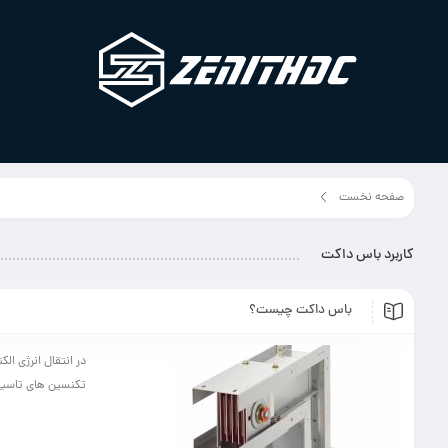
صفحه نخست
برچسب مطلب"کاربرد باس داکت"
کاربرد باس داکت
باس داکت چیست؟
در انتقال انرژی ال
تکنسین های تاسیسا