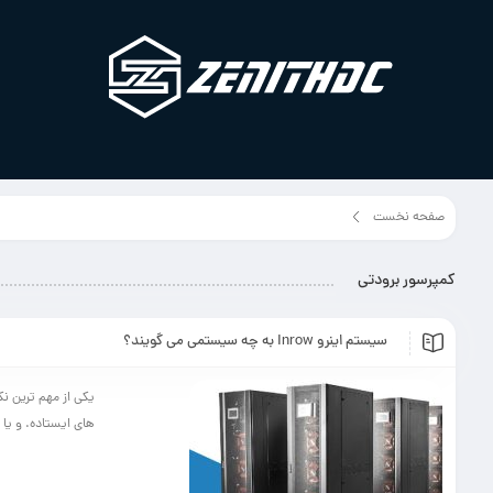
صفحه نخست
برچسب مطلب"کمپرسور برودتی"
کمپرسور برودتی
سیستم اینرو Inrow به چه سیستمی می گویند؟
یکی از مهم ترین ن
های ایستاده. و یا