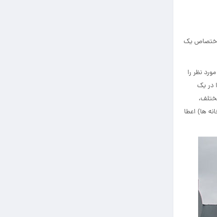
 اختصاص یک
رد نظر را
 در یک
مختلف،
ه ها) اعطا