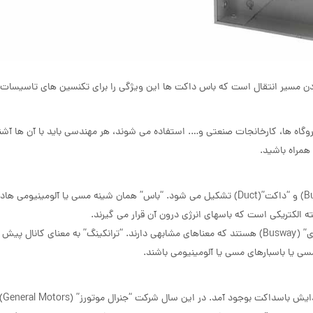
 بودن مسیر انتقال است که باس داکت ها این ویژگی را برای تکنسین های تاسیسات 
وگاه ها، کارخانجات صنعتی و…. استفاده می شوند، هر مهندسی باید با آن ها آشنا
همراه باشید.
باسداکت” همانطوری که از نام آن پیداست از دو قسمت اصلی “باس”(Bus) و “داکت”(Duct) تشکیل می شود. “باس” همان شینه مسی یا آل
ه الکتریکی است که باسهای انرژی درون آن قرار می گیرند.
نامهای دیگر باسداکت، “باسبار ترانکینگ” (Busbar Trunking) و “باس وی” (Busway) هستند که معناهای مشابهی دارند. “ترانکینگ” به معنای کا
سی یا باسبارهای مسی یا آلومینیومی باشند.
در سال ۹۲۰