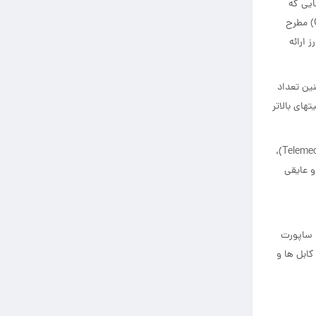
ایی که
وظیفه انتقال انرژی از تابلو های توزیع برق تا دستگاهها را برعهده داشتند، همه و همه باعث گردید این مشکل با شرکت “جنرال الکتریک” (General Electric) مطرح
 ارائه
نین تعداد
های بالاتر
پس از شرکت جنرال الکتریک، به مرور زمان شرکتهای بزرگ و مطرح دیگری همچون وستتینگهاوس (Westinghouse) و SQD آمریکا – تله مکانیک (Telemechanique)،
لف ولتاژی و عایقی
، ساپورت
کابل ها و