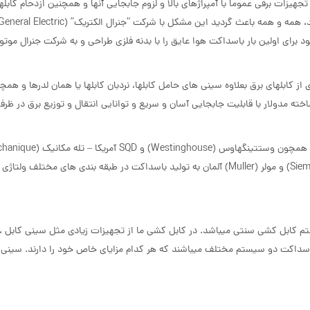
یزات برقی عموما با آمپراژهای بالا و لزوم جابجایی آنها و همچنین ازدحام کابله
رای اولین بار باسداکت هوا عایق را با بدنه فلزی طراحی و به شرکت جنرال موتورز
 کابلهای برق بعلاوه سینی های حامل کابلها، نردبان کابلها یا همان لدرها و همچ
خته مدولار با قابلیت جابجایی آسان و سریع و توانایی انتقال و توزیع برق در ظرفیت
نرمابار (Normabarr) و سیم الکترو (Simelectro) فرانسه و زیمنس (Siemens) و مولر (Muller) آلمان به تولید باسداکت در طبقه بندی های مخت
یستم کابل کشی سنتی میباشد. در کابل کشی ما از تجهیزات زیادی مثل سینی کابل 
باسداکت دو سیستم مختلف میباشند که هر کدام مزایای خاص خود را دارند. سینی 