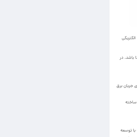
الکتریکی
 باشد. در
ومینیومی هادی جریان برق
نال پیش ساخته
۱ میلادی یعنی حدود ۸۸ سال پیش در آمریکا، اولین ایده پیدایش باسداکت بوجود آمد. در این سال شرکت “جنرال موتورز” (General Motors) با توسعه