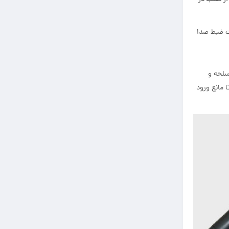
ات ضبط صدا
سلحه و
 مانع ورود