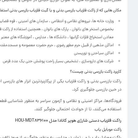
معدن‌کاری و تعمیرات فنی، به عنوان ابزاری حیاتی در کاوش و تشخیص ف
مکان هایی که از راکت فلزیاب بازرسی بدنی و یا گیت فلزیاب بازرسی بدنی استفا
وزارت خانه ها، نیروهای نظامی و انتظامی ، سازمان های امنیتی ، قوه قضایی
بخصوص استخر های بانوان ، پارک های بانوان ، همچنین استفاده از راکت فل
معادن استخراج فلزات گرانبها ، دانشگاه ها ، مدارس ، آموزشگاه های معتب
اماکن مذهبی از قبیل حرم مطهر رضوی ، حرم حضرت معصومه و مسجدمقد
اماکن سیاحتی و توریستی
شرکت های داروسازی ، تشخیص بسیار راحت پوشش حتی یک عدد قرص
کاربرد راکت بازرسی بدنی چیست؟
راکت بازرسی بدنی و راکت فلزیاب یکی از پرکاربردترین ابزار های بازرسی ا
در حین بازرسی جلوگیری کرد.
فرودگاه‌ها، مراکز امنیتی و نظامی و آزمون سراسر به منظور شناسایی قطع
استفاده می‌کنند، تا از حوادث احتمالی جلوگیر کنند.
راکت فلزیاب دستی شارژی هوپر کانادا مدل HOU-MDT836100
راکت موبایل یاب
راکت موبایل یاب
را می توان در
مدارس
به منظور
جلوگیری از ورود تلفن ه