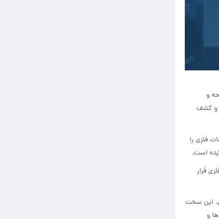
حه و
ن و کشف
ت فلزی را
کرده است.
زی قرار
تی. این سخت
ها و